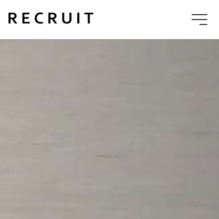
TOP
PHILOSOPHY
採用TOP
理念
COMPANY
NEWS
アプレにつ
採用トピッ
いて
クス
数字で見るア
企業情報
事業内容
プレ
ENTRY
エントリー