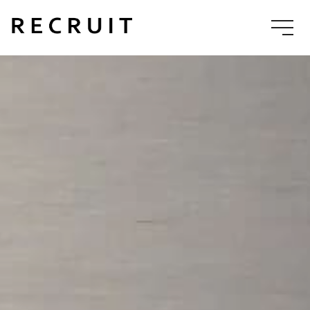
TOP
PHILOSOPHY
採用TOP
理念
COMPANY
NEWS
アプレにつ
採用トピッ
いて
クス
数字で見るア
企業情報
事業内容
プレ
ENTRY
エントリー